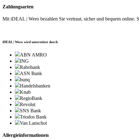
Zahlungsarten
Mit iDEAL | Wero bezahlen Sie vertraut, sicher und bequem online. 
iDEAL | Wero wird unterstützt durch
ABN AMRO
ING
Rabobank
ASN Bank
bunq
Handelsbanken
Knab
RegioBank
Revolut
SNS Bank
Triodos Bank
Van Lanschot
Allergieinformationen