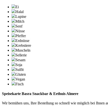
Ei
Halal
Lupine
Milch
Senf
Nüsse
Pfeffer
Erdnüsse
Krebstiere
Muscheln
Sellerie
Sesam
Soja
Sulfit
Gluten
Vegan
Fisch
Speisekarte Basra Snackbar & Eethuis Almere
Wir bemühen uns, Ihre Bestellung so schnell wie möglich bei Ihnen 