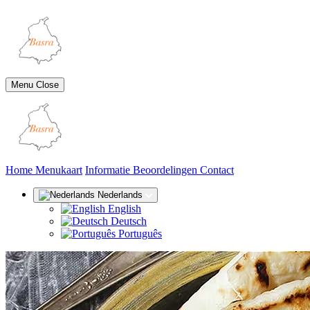
Menu
Close
(huidige)
Home
Menukaart
Informatie
Beoordelingen
Contact
Nederlands
English
Deutsch
Português